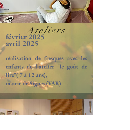
Ateliers
février 2025
avril 2025
réalisation de f
resques avec les
enfants de l'atelier "le goût de
lire"( 7 à 12 ans),
mairie de Signes (VAR)